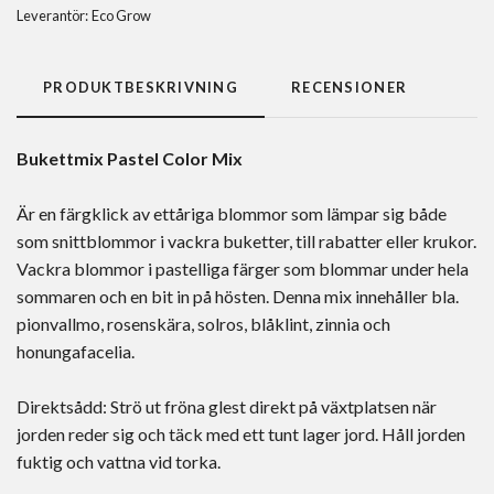
Leverantör:
Eco Grow
PRODUKTBESKRIVNING
RECENSIONER
Bukettmix Pastel Color Mix
Är en färgklick av ettåriga blommor som lämpar sig både
som snittblommor i vackra buketter, till rabatter eller krukor.
Vackra blommor i pastelliga färger som blommar under hela
sommaren och en bit in på hösten. Denna mix innehåller bla.
pionvallmo, rosenskära, solros, blåklint, zinnia och
honungafacelia.
Direktsådd: Strö ut fröna glest direkt på växtplatsen när
jorden reder sig och täck med ett tunt lager jord. Håll jorden
fuktig och vattna vid torka.