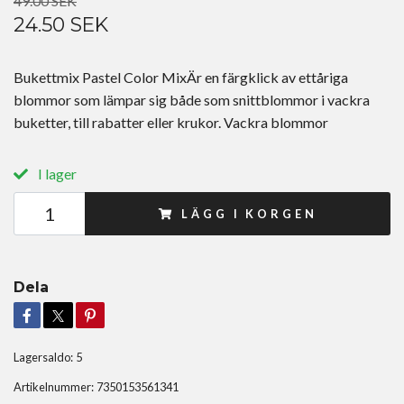
49.00 SEK
24.50 SEK
Bukettmix Pastel Color MixÄr en färgklick av ettåriga
blommor som lämpar sig både som snittblommor i vackra
buketter, till rabatter eller krukor. Vackra blommor
I lager
LÄGG I KORGEN
Dela
Lagersaldo:
5
Artikelnummer:
7350153561341