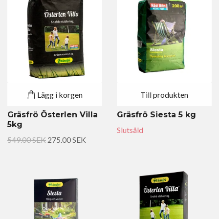
Lägg i korgen
Till produkten
Gräsfrö Österlen Villa
Gräsfrö Siesta 5 kg
5kg
Slutsåld
549.00 SEK
275.00 SEK