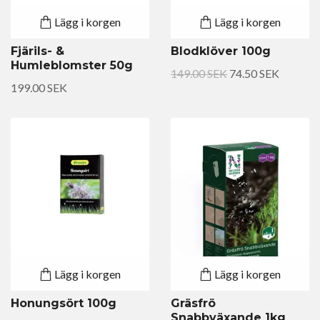
Lägg i korgen
Lägg i korgen
Fjärils- &
Blodklöver 100g
Humleblomster 50g
149.00 SEK
74.50 SEK
199.00 SEK
Lägg i korgen
Lägg i korgen
Honungsört 100g
Gräsfrö
Snabbväxande 1kg