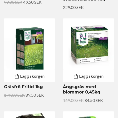
99.00 SEK
49.50 SEK
229.00 SEK
Lägg i korgen
Lägg i korgen
Gräsfrö Fritid 1kg
Ängsgräs med
blommor 0,45kg
179.00 SEK
89.50 SEK
169.00 SEK
84.50 SEK