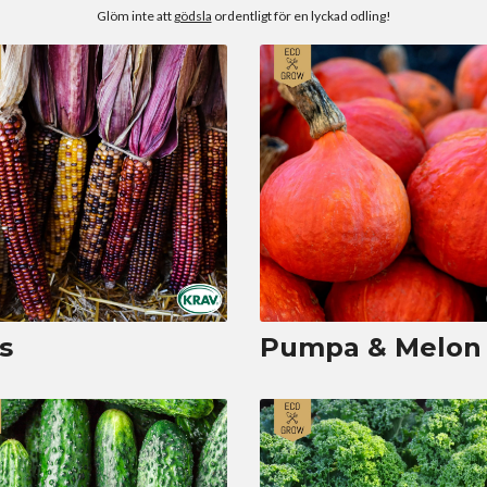
Glöm inte att
gödsla
ordentligt för en lyckad odling!
s
Pumpa & Melon