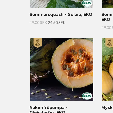
Sommarsquash - Solara, EKO
Somm
EKO
49.00 SEK
24.50 SEK
49.00
Nakenfröpumpa -
Mysk
Gleisdorfer, EKO