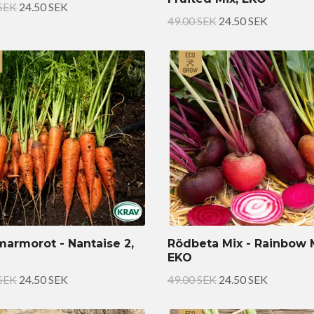
 SEK
24.50 SEK
49.00 SEK
24.50 SEK
armorot - Nantaise 2,
Rödbeta Mix - Rainbow M
EKO
 SEK
24.50 SEK
49.00 SEK
24.50 SEK