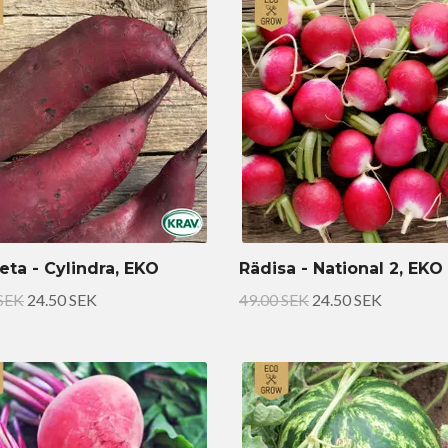
ta - Cylindra, EKO
Rädisa - National 2, EKO
 SEK
24.50 SEK
49.00 SEK
24.50 SEK