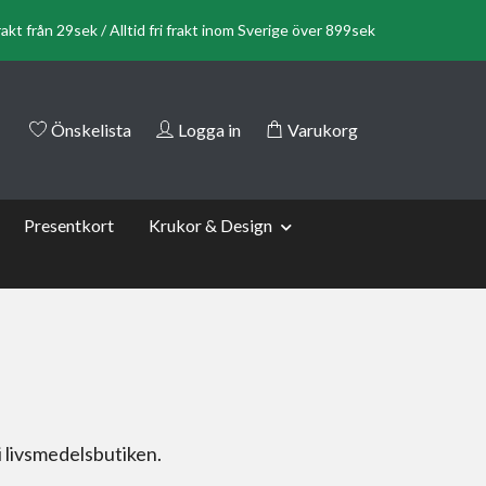
rakt från 29sek / Alltid fri frakt inom Sverige över 899sek
Önskelista
Logga in
Varukorg
Presentkort
Krukor & Design
i livsmedelsbutiken.