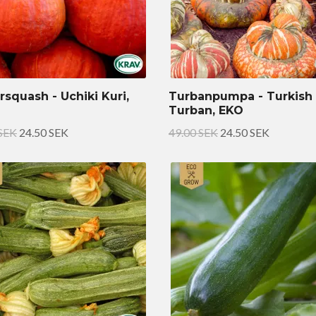
rsquash - Uchiki Kuri,
Turbanpumpa - Turkish
Turban, EKO
 SEK
24.50 SEK
49.00 SEK
24.50 SEK