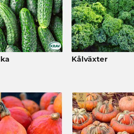
rka
Kålväxter