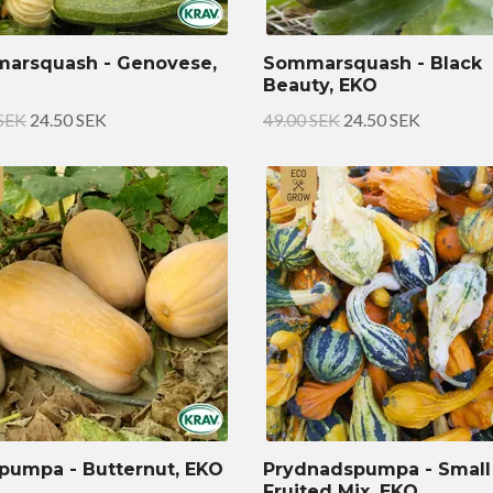
arsquash - Genovese,
Sommarsquash - Black
Beauty, EKO
 SEK
24.50 SEK
49.00 SEK
24.50 SEK
pumpa - Butternut, EKO
Prydnadspumpa - Small
Fruited Mix, EKO