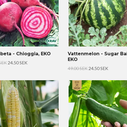
beta - Chioggia, EKO
Vattenmelon - Sugar Ba
EKO
 SEK
24.50 SEK
49.00 SEK
24.50 SEK