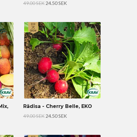
49.00 SEK
24.50 SEK
ix,
Rädisa - Cherry Belle, EKO
49.00 SEK
24.50 SEK