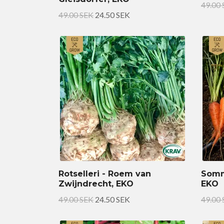
49.00
49.00 SEK
24.50 SEK
Rotselleri - Roem van
Somm
Zwijndrecht, EKO
EKO
49.00 SEK
24.50 SEK
49.00