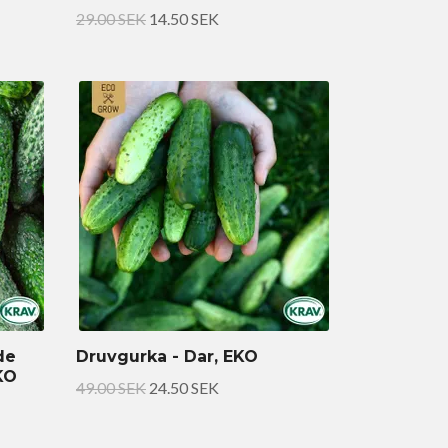
29.00 SEK
14.50 SEK
de
Druvgurka - Dar, EKO
KO
49.00 SEK
24.50 SEK