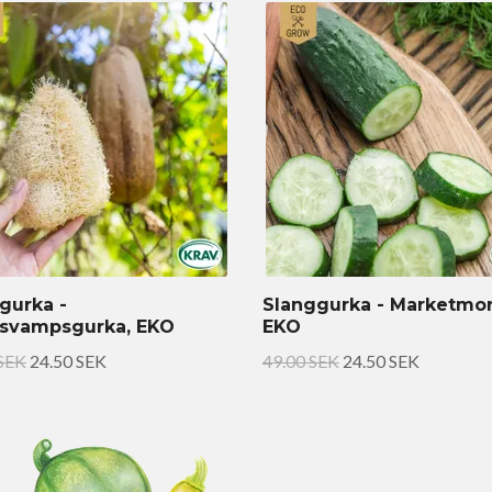
gurka -
Slanggurka - Marketmor
tsvampsgurka, EKO
EKO
 SEK
24.50 SEK
49.00 SEK
24.50 SEK