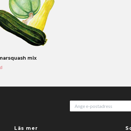
arsquash mix
ld
Läs mer
S