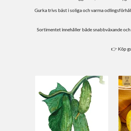
Gurka trivs bäst i soliga och varma odlingsförhå
Sortimentet innehåller både snabbväxande och lä
👉 Köp gu