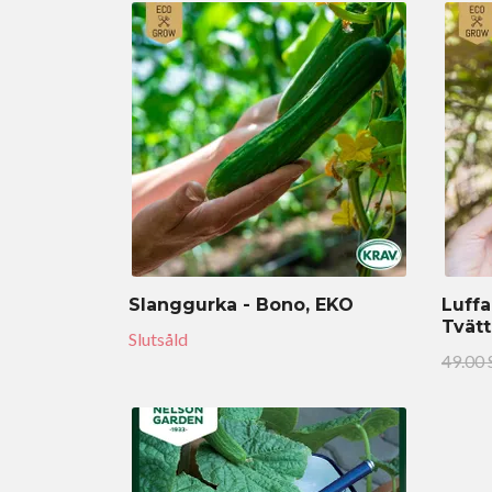
Slanggurka - Bono, EKO
Luffa
Tvät
Slutsåld
49.00