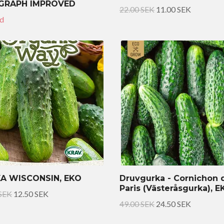
GRAPH IMPROVED
22.00 SEK
11.00 SEK
ld
A WISCONSIN, EKO
Druvgurka - Cornichon 
Paris (Västeråsgurka), E
 SEK
12.50 SEK
49.00 SEK
24.50 SEK