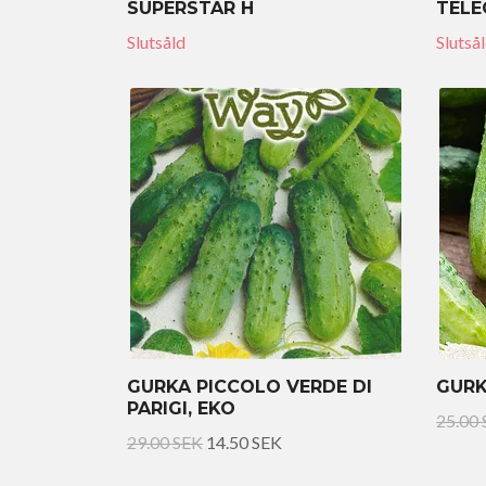
SUPERSTAR H
TELE
Slutsåld
Slutså
GURKA PICCOLO VERDE DI
GURK
PARIGI, EKO
25.00
29.00 SEK
14.50 SEK