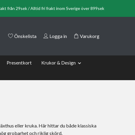
rakt från 29sek / Alltid fri frakt inom Sverige över 899sek
Önskelista
Logga in
Varukorg
Presentkort
Krukor & Design
äxthus eller kruka. Här hittar du både klassiska
ög grobarhet och riklig skörd.