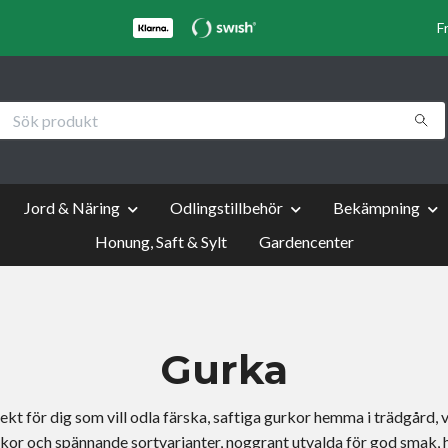
F
Jord & Näring
Odlingstillbehör
Bekämpning
Honung, Saft & Sylt
Gardencenter
Gurka
kt för dig som vill odla färska, saftiga gurkor hemma i trädgård, v
or och spännande sortvarianter, noggrant utvalda för god smak, h