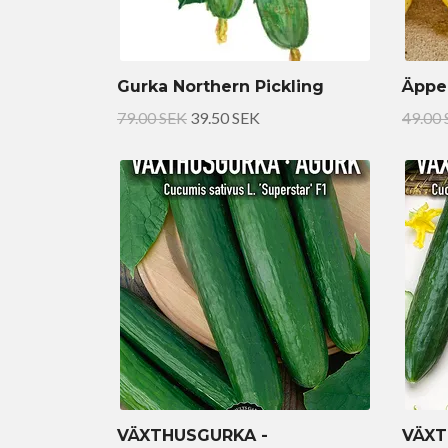
Gurka Northern Pickling
Äppe
79.00 SEK
39.50 SEK
49.00
VÄXTHUSGURKA -
VÄXT