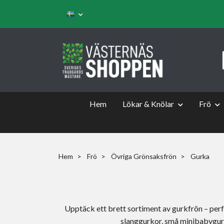
Hem
Lökar & Knölar
Frö
Hem
Frö
Övriga Grönsaksfrön
Gurka
Upptäck ett brett sortiment av gurkfrön – perfe
slanggurkor, små minibabygurk