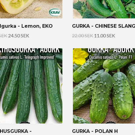
lgurka - Lemon, EKO
GURKA - CHINESE SLAN
 SEK
24.50 SEK
22.00 SEK
11.00 SEK
HUSGURKA -
GURKA - POLAN H