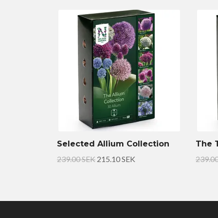
Selected Allium Collection
The T
239.00 SEK
215.10 SEK
239.0