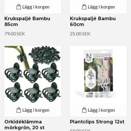
Lägg i korgen
Lägg i korgen
Krukspaljé Bambu
Krukspaljé Bambu
85cm
60cm
79.00 SEK
25.00 SEK
Lägg i korgen
Lägg i korgen
Orkidéklämma
Plantclips Strong 12st
mörkgrön, 20 st
59.00 SEK