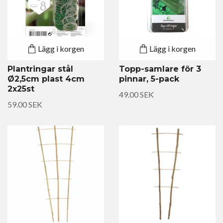
Lägg i korgen
Lägg i korgen
Plantringar stål
Topp-samlare för 3
Ø2,5cm plast 4cm
pinnar, 5-pack
2x25st
49.00 SEK
59.00 SEK