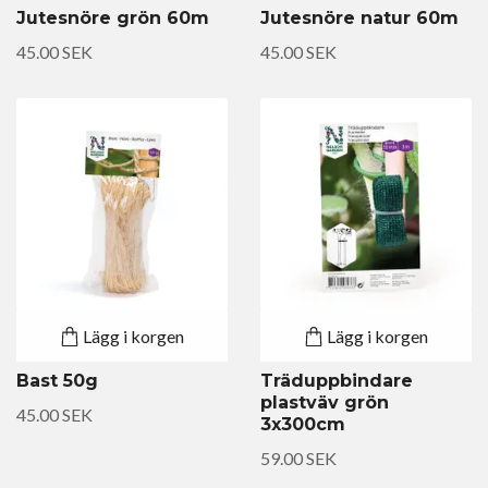
Jutesnöre grön 60m
Jutesnöre natur 60m
45.00 SEK
45.00 SEK
Lägg i korgen
Lägg i korgen
Bast 50g
Träduppbindare
plastväv grön
45.00 SEK
3x300cm
59.00 SEK