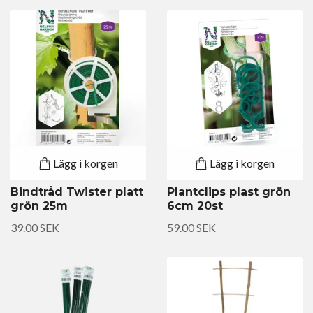
Lägg i korgen
Lägg i korgen
Bindtråd Twister platt
Plantclips plast grön
grön 25m
6cm 20st
39.00 SEK
59.00 SEK