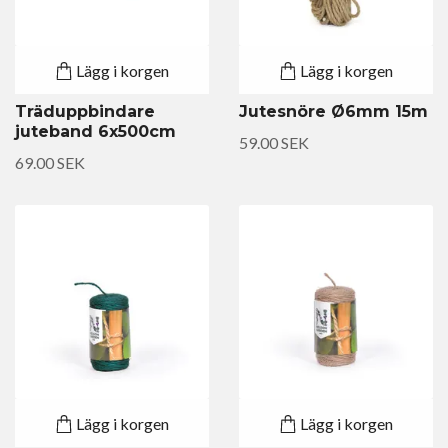
Lägg i korgen
Lägg i korgen
Träduppbindare
Jutesnöre Ø6mm 15m
juteband 6x500cm
59.00 SEK
69.00 SEK
Lägg i korgen
Lägg i korgen