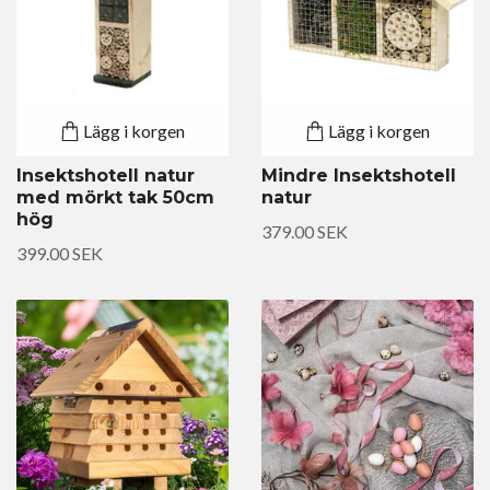
Lägg i korgen
Lägg i korgen
Insektshotell natur
Mindre Insektshotell
med mörkt tak 50cm
natur
hög
379.00 SEK
399.00 SEK