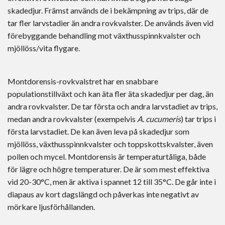
skadedjur. Främst används de i bekämpning av trips, där de
tar fler larvstadier än andra rovkvalster. De används även vid
förebyggande behandling mot växthusspinnkvalster och
mjöllöss/vita flygare.
Montdorensis-rovkvalstret har en snabbare
populationstillväxt och kan äta fler äta skadedjur per dag, än
andra rovkvalster. De tar första och andra larvstadiet av trips,
medan andra rovkvalster (exempelvis
A. cucumeris
) tar trips i
första larvstadiet. De kan även leva på skadedjur som
mjöllöss, växthusspinnkvalster och toppskottskvalster, även
pollen och mycel. Montdorensis är temperaturtåliga, både
för lägre och högre temperaturer. De är som mest effektiva
vid 20-30°C, men är aktiva i spannet 12 till 35°C. De går inte i
diapaus av kort dagslängd och påverkas inte negativt av
mörkare ljusförhållanden.