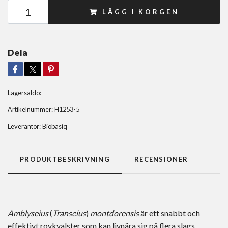
LÄGG I KORGEN
Dela
Lagersaldo:
Artikelnummer:
H1253-5
Leverantör:
Biobasiq
PRODUKTBESKRIVNING
RECENSIONER
Amblyseius
(
Transeius
)
montdorensis
är ett snabbt och
effektivt rovkvalster som kan livnära sig på flera slags