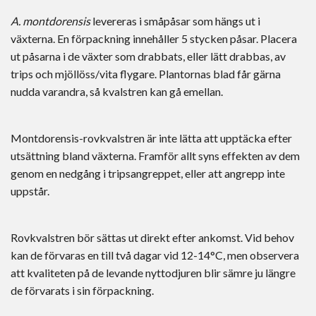
A. montdorensis
levereras i småpåsar som hängs ut i
växterna. En förpackning innehåller 5 stycken påsar. Placera
ut påsarna i de växter som drabbats, eller lätt drabbas, av
trips och mjöllöss/vita flygare. Plantornas blad får gärna
nudda varandra, så kvalstren kan gå emellan.
Montdorensis-rovkvalstren är inte lätta att upptäcka efter
utsättning bland växterna. Framför allt syns effekten av dem
genom en nedgång i tripsangreppet, eller att angrepp inte
uppstår.
Rovkvalstren bör sättas ut direkt efter ankomst. Vid behov
kan de förvaras en till två dagar vid 12-14°C, men observera
att kvaliteten på de levande nyttodjuren blir sämre ju längre
de förvarats i sin förpackning.