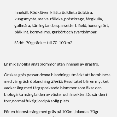
Innehåll: Rödklöver, klätt, rödklint, rödblära,
kungsmynta, malva, rölleka, prästkrage, färgkulla,
gullmåra, kärringtand, esparsette, blåeld, honungsört,
blåklint, kornvallmo, gurkört och svartkämpar.
Sådd: 70 g räcker till 70-100 m2
En mix av olika ängsblommor utan innehåll av gräsfrö.
Önskas gräs passar denna blandning utmärkt att kombinera
med vår gräsfröblandning
Siesta
. Resultatet blir en mycket
vacker äng med färgsprakande blommor som ökar den
biologiska mångfalden av växter och insekter. Du sår den i
torr, normal fuktig jord på solig plats.
För en blomsteräng med gräs på 100m², blandas 70gr