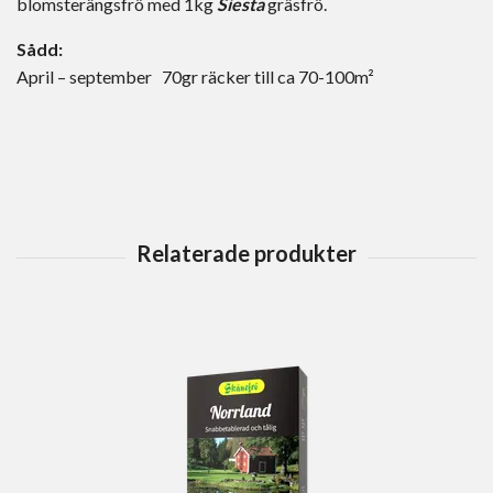
blomsterängsfrö med 1kg
Siesta
gräsfrö.
Sådd:
April – september 70gr räcker till ca 70-100m²