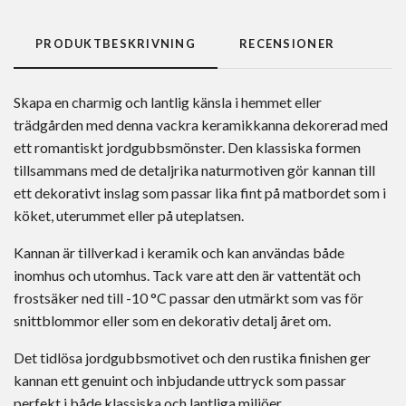
PRODUKTBESKRIVNING
RECENSIONER
Skapa en charmig och lantlig känsla i hemmet eller
trädgården med denna vackra keramikkanna dekorerad med
ett romantiskt jordgubbsmönster. Den klassiska formen
tillsammans med de detaljrika naturmotiven gör kannan till
ett dekorativt inslag som passar lika fint på matbordet som i
köket, uterummet eller på uteplatsen.
Kannan är tillverkad i keramik och kan användas både
inomhus och utomhus. Tack vare att den är vattentät och
frostsäker ned till -10 °C passar den utmärkt som vas för
snittblommor eller som en dekorativ detalj året om.
Det tidlösa jordgubbsmotivet och den rustika finishen ger
kannan ett genuint och inbjudande uttryck som passar
perfekt i både klassiska och lantliga miljöer.