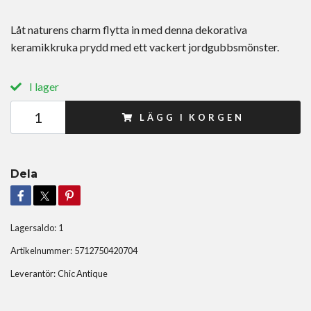
Låt naturens charm flytta in med denna dekorativa
keramikkruka prydd med ett vackert jordgubbsmönster.
I lager
LÄGG I KORGEN
Dela
Lagersaldo:
1
Artikelnummer:
5712750420704
Leverantör:
Chic Antique