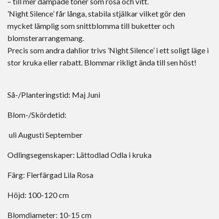
– till mer dämpade toner som rosa och vitt.
’Night Silence’ får långa, stabila stjälkar vilket gör den
mycket lämplig som snittblomma till buketter och
blomsterarrangemang.
Precis som andra dahlior trivs ’Night Silence’ i ett soligt läge i
stor kruka eller rabatt. Blommar rikligt ända till sen höst!
Så-/Planteringstid:
Maj
Juni
Blom-/Skördetid:
uli
Augusti
September
Odlingsegenskaper:
Lättodlad
Odla i kruka
Färg:
Flerfärgad
Lila
Rosa
Höjd:
100-120 cm
Blomdiameter:
10-15 cm