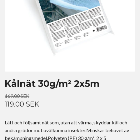
Kålnät 30g/m² 2x5m
169.00 SEK
119.00 SEK
Lätt och följsamt nät som, utan att värma, skyddar kål och
andra grödor mot ovälkomna insekter.Minskar behovet av
bekämpningsmedel.Polyeten (PE) 30 g/m². 2 x 5