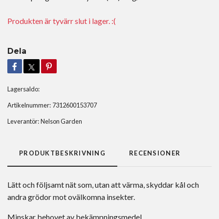
Produkten är tyvärr slut i lager. :(
Dela
Lagersaldo:
Artikelnummer:
7312600153707
Leverantör:
Nelson Garden
PRODUKTBESKRIVNING
RECENSIONER
Lätt och följsamt nät som, utan att värma, skyddar kål och
andra grödor mot ovälkomna insekter.
Minskar behovet av bekämpningsmedel.