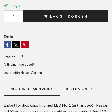
I lager
LÄGG I KORGEN
Dela
Lagersaldo:
3
Artikelnummer:
5568
Leverantör:
Nelson Garden
PRODUKTBESKRIVNING
RECENSIONER
Endast för ihopkoppling med
LED No.1 (art.nr 5566)
. Passar
vid förodling och som extraljus vid odling inomhus. Längd 60