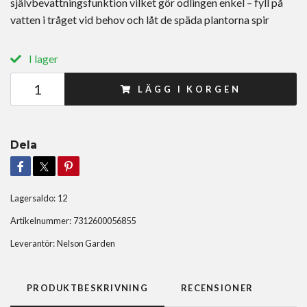
självbevattningsfunktion vilket gör odlingen enkel – fyll på
vatten i tråget vid behov och låt de späda plantorna spir
I lager
LÄGG I KORGEN
Dela
Lagersaldo:
12
Artikelnummer:
7312600056855
Leverantör:
Nelson Garden
PRODUKTBESKRIVNING
RECENSIONER