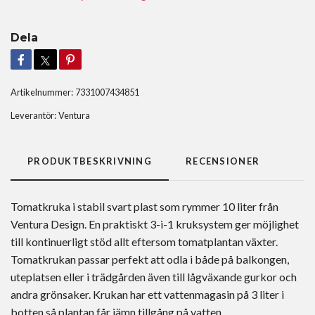
Dela
Artikelnummer:
7331007434851
Leverantör:
Ventura
PRODUKTBESKRIVNING
RECENSIONER
Tomatkruka i stabil svart plast som rymmer 10 liter från
Ventura Design. En praktiskt 3-i-1 kruksystem ger möjlighet
till kontinuerligt stöd allt eftersom tomatplantan växter.
Tomatkrukan passar perfekt att odla i både på balkongen,
uteplatsen eller i trädgården även till lågväxande gurkor och
andra grönsaker. Krukan har ett vattenmagasin på 3 liter i
botten så plantan får jämn tillgång på vatten.