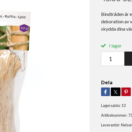
Bindtråden är e
dekoration av v
skydda dina väx
I lager
Dela
Lagersaldo:
13
Artikelnummer:
7
Leverantör:
Nelso