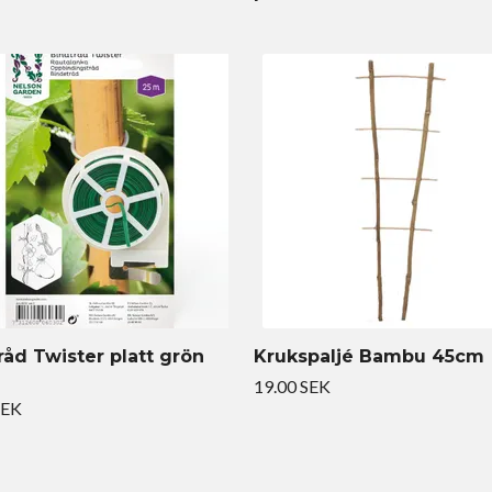
råd Twister platt grön
Krukspaljé Bambu 45cm
19.00 SEK
SEK