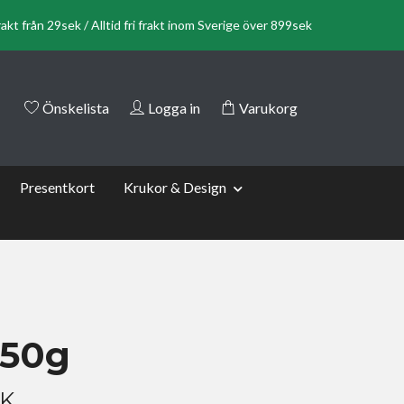
rakt från 29sek / Alltid fri frakt inom Sverige över 899sek
Önskelista
Logga in
Varukorg
Presentkort
Krukor & Design
 50g
EK