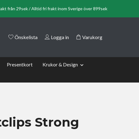
rakt från 29sek / Alltid fri frakt inom Sverige över 899sek
Önskelista
Logga in
Varukorg
Presentkort
Krukor & Design
tclips Strong