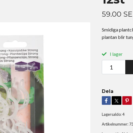
59.00 S
Smidiga plantcl
plantan blir tun
I lager
Dela
Lagersaldo:
4
Artikelnummer:
7