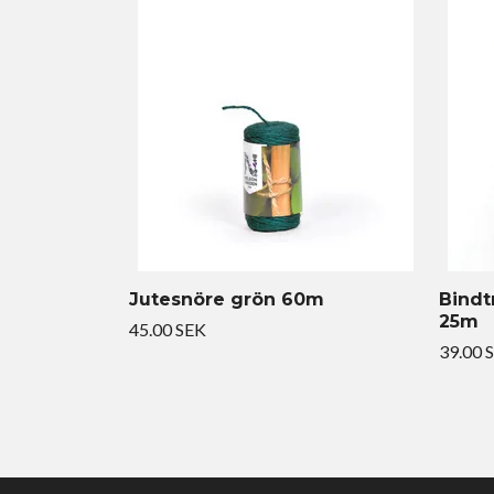
Jutesnöre grön 60m
Bindt
25m
45.00 SEK
39.00 