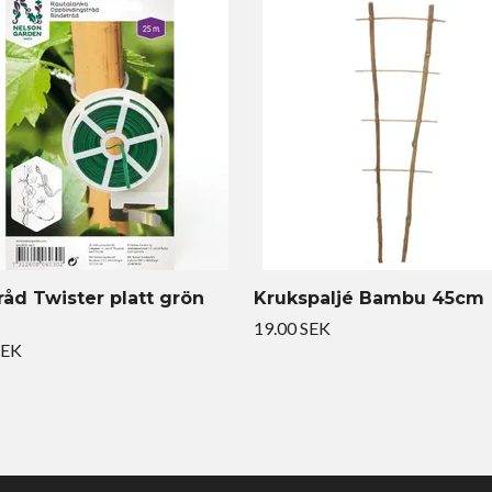
råd Twister platt grön
Krukspaljé Bambu 45cm
19.00 SEK
SEK