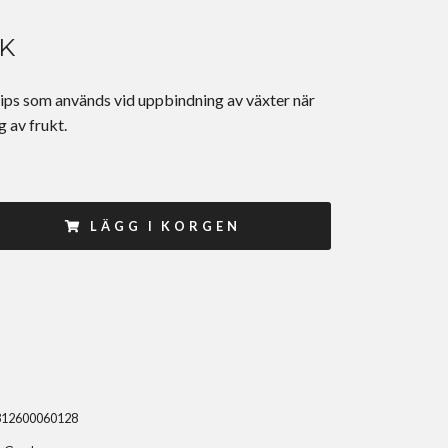
EK
ips som används vid uppbindning av växter när
g av frukt.
LÄGG I KORGEN
312600060128