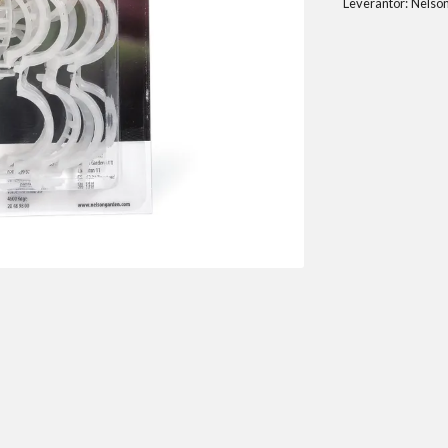
Leverantör:
Nelso