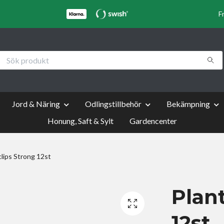
F
Jord & Näring
Odlingstillbehör
Bekämpning
Honung, Saft & Sylt
Gardencenter
lips Strong 12st
Plan
12st