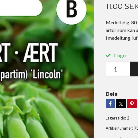
11.00 SE
Medeltidig, 80
ärtor som kan a
i medeltung, lu
I lager
Dela
Lagersaldo:
2
Artikelnummer:
7