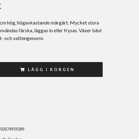
K
 cm hög, högavkastande märgärt. Mycket stora
nvändas färska, läggas in eller frysas. Växer bäst
ft- och vattengenoms
LÄGG I KORGEN
350074959289