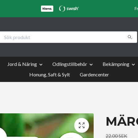
F
Jord & Näring
Odlingstillbehör
Bekämpning
Honung, Saft & Sylt
Gardencenter
MÄR
22.00 SEK