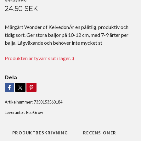
49.00 SEK
24.50 SEK
Märgärt Wonder of KelvedonÄr en pålitlig, produktiv och
tidig sort. Ger stora baljor på 10-12 cm, med 7-9 ärter per
balja. Lågväxande och behöver inte mycket st
Produkten är tyvärr slut i lager. :(
Dela
Artikelnummer:
7350153560184
Leverantör:
Eco Grow
PRODUKTBESKRIVNING
RECENSIONER