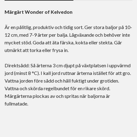
Märgärt Wonder of Kelvedon
Är en pålitlig, produktiv och tidig sort. Ger stora baljor på 10-
12 cm, med 7-9 ärter per balja. Lågväxande och behöver inte
mycket stöd. Goda att äta färska, kokta eller stekta. Går
utmärkt att torka eller frysa in.
Direktsådd: Så ärterna 3 cm djupt på växtplatsen i uppvärmd
jord (minst 8 °C). I kall jord ruttnar ärterna istället för att gro.
Vattna jorden före sådd och håll fuktigt under grotiden.
Vattna och skörda regelbundet för en rikare skörd.
Märgärterna plockas av och spritas när baljorna är
fullmatade.