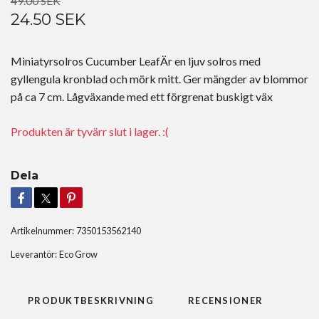
49.00 SEK
24.50 SEK
Miniatyrsolros Cucumber LeafÄr en ljuv solros med
gyllengula kronblad och mörk mitt. Ger mängder av blommor
på ca 7 cm. Lågväxande med ett förgrenat buskigt väx
Produkten är tyvärr slut i lager. :(
Dela
Artikelnummer:
7350153562140
Leverantör:
Eco Grow
PRODUKTBESKRIVNING
RECENSIONER