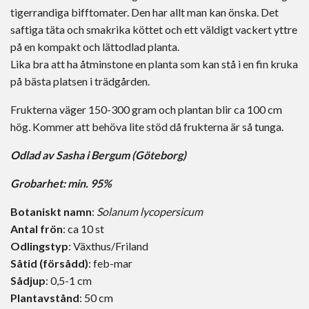
tigerrandiga bifftomater. Den har allt man kan önska. Det
saftiga täta och smakrika köttet och ett väldigt vackert yttre
på en kompakt och lättodlad planta.
Lika bra att ha åtminstone en planta som kan stå i en fin kruka
på bästa platsen i trädgården.
Frukterna väger 150-300 gram och plantan blir ca 100 cm
hög. Kommer att behöva lite stöd då frukterna är så tunga.
Odlad av Sasha i Bergum (Göteborg)
Grobarhet: min. 95%
Botaniskt namn
:
Solanum lycopersicum
Antal frön
: ca 10 st
Odlingstyp
: Växthus/Friland
Såtid (försådd)
: feb-mar
Sådjup
: 0,5-1 cm
Plantavstånd
: 50 cm