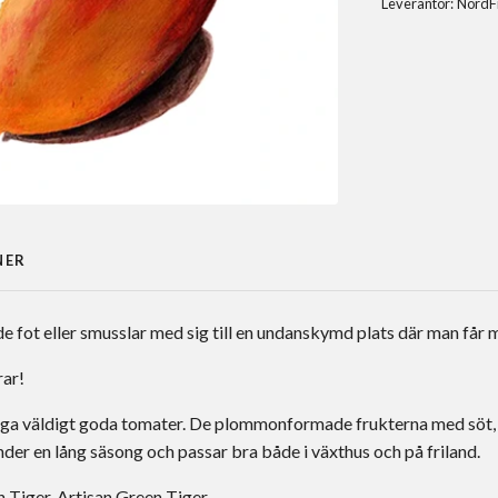
Leverantör:
NordF
NER
 fot eller smusslar med sig till en undanskymd plats där man får m
rar!
ga väldigt goda tomater. De plommonformade frukterna med söt, nä
der en lång säsong och passar bra både i växthus och på friland.
h Tiger, Artisan Green Tiger