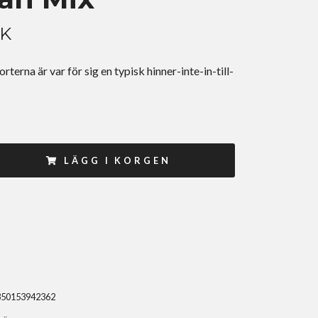
EK
rterna är var för sig en typisk hinner-inte-in-till-
LÄGG I KORGEN
350153942362