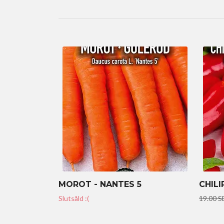
MOROT - NANTES 5
CHILI
Slutsåld :(
19.00 S