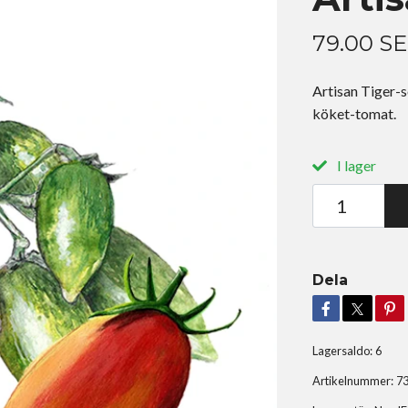
79.00 S
Artisan Tiger-so
köket-tomat.
I lager
Dela
Lagersaldo:
6
Artikelnummer:
7