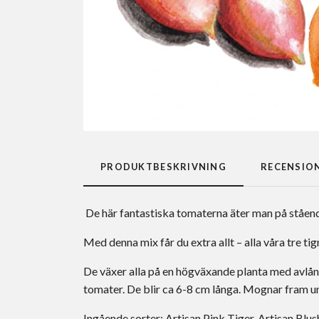
PRODUKTBESKRIVNING
RECENSIO
De här fantastiska tomaterna äter man på stående
Med denna mix får du extra allt – alla våra tre tig
De växer alla på en högväxande planta med avlån
tomater. De blir ca 6-8 cm långa. Mognar fram un
Ingående sorter: Artisan Pink Tiger, Artisan Blus