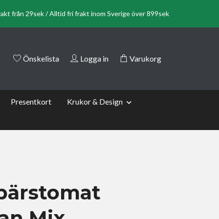
rakt från 29sek / Alltid fri frakt inom Sverige över 899sek
Önskelista
Logga in
Varukorg
Presentkort
Krukor & Design
bärstomat
san Mix