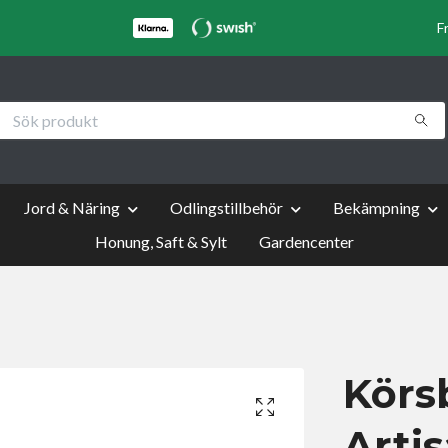
F
Jord & Näring
Odlingstillbehör
Bekämpning
Honung, Saft & Sylt
Gardencenter
Körs
Arti