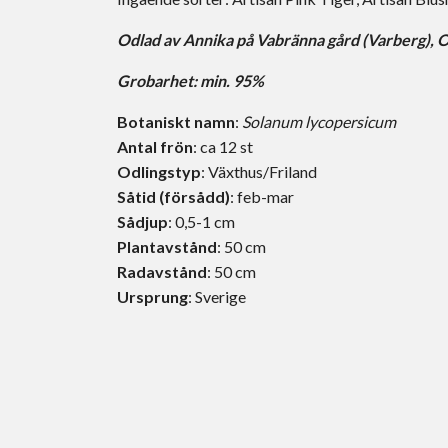
Odlad av
Annika på Vabränna gård (Varberg)
,
O
Grobarhet: min. 95%
Botaniskt namn
:
Solanum lycopersicum
Antal frön
: ca 12 st
Odlingstyp
: Växthus/Friland
Såtid (försådd)
: feb-mar
Sådjup
: 0,5-1 cm
Plantavstånd
: 50 cm
Radavstånd
: 50 cm
Ursprung
: Sverige