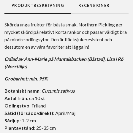
PRODUKTBESKRIVNING
RECENSIONER
Skörda unga frukter för bästa smak. Northern Pickling ger
mycket skörd på relativt korta rankor och passar väldigt bra
på mindre odlingsytor. Den är fläcksjukeresistent och
dessutom en av våra favoriter att lägga in!
Odlad av
Ann-Marie på Mantalsbacken (Båstad)
,
Lisa i Rö
(Norrtälje)
Grobarhet: min. 95%
Botaniskt namn
:
Cucumis sativus
Antal frön
: ca 10 st
Odlingstyp
: Friland
Såtid (försådd/direkt)
: April/Maj
Sådjup
: 1-2 cm
Plantavstånd
: 25-35 cm