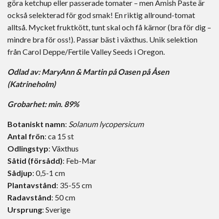
göra ketchup eller passerade tomater – men Amish Paste är
också selekterad för god smak! En riktig allround-tomat
alltså. Mycket fruktkött, tunt skal och få kärnor (bra för dig –
mindre bra för oss!). Passar bäst i växthus. Unik selektion
från Carol Deppe/Fertile Valley Seeds i Oregon.
Odlad av:
MaryAnn & Martin på Oasen på Åsen
(Katrineholm)
Grobarhet: min. 89%
Botaniskt namn
:
Solanum lycopersicum
Antal frön
: ca 15 st
Odlingstyp
: Växthus
Såtid (försådd)
: Feb-Mar
Sådjup
: 0,5-1 cm
Plantavstånd
: 35-55 cm
Radavstånd
: 50 cm
Ursprung
: Sverige