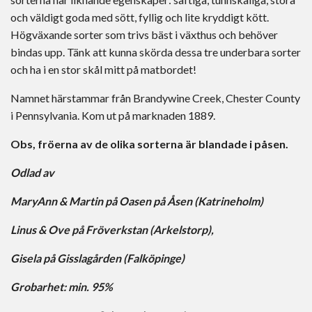
och väldigt goda med sött, fyllig och lite kryddigt kött.
Högväxande sorter som trivs bäst i växthus och behöver
bindas upp. Tänk att kunna skörda dessa tre underbara sorter
och ha i en stor skål mitt på matbordet!
Namnet härstammar från Brandywine Creek, Chester County
i Pennsylvania. Kom ut på marknaden 1889.
Obs, fröerna av de olika sorterna är blandade i påsen.
Odlad av
MaryAnn & Martin på Oasen på Åsen (Katrineholm)
Linus & Ove på Fröverkstan (Arkelstorp)
,
Gisela på Gisslagården (Falköpinge)
Grobarhet: min. 95%