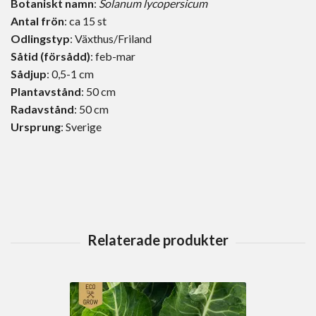
Botaniskt namn
:
Solanum lycopersicum
Antal frön
: ca 15 st
Odlingstyp
: Växthus/Friland
Såtid (försådd)
: feb-mar
Sådjup
: 0,5-1 cm
Plantavstånd
: 50 cm
Radavstånd
: 50 cm
Ursprung
: Sverige