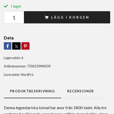
I lager
LÄGG I KORGEN
Dela
Lagersaldo:
6
Artikelnummer:
7350153940559
Leverantör:
NordFrö
PRODUKTBESKRIVNING
RECENSIONER
Denna legendariska tomat har anor från 1800-talet. Alla tre
sorterna har liknande egenskaper: saftiga, tunnskaliga, stora