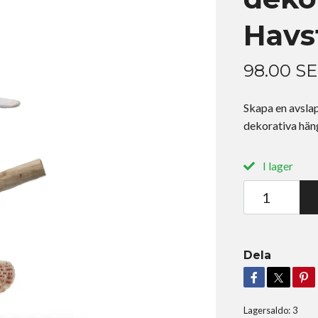
Havs
98.00 S
Skapa en avsla
dekorativa häng
I lager
Dela
Lagersaldo:
3