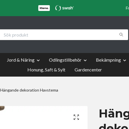
F
Jord & Näring
Odlingstillbehör
Bekämpning
Honung, Saft & Sylt
Gardencenter
Hängande dekoration Havstema
Hän
deko