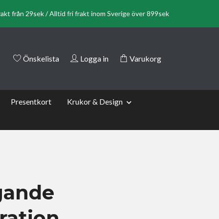
rakt från 29sek / Alltid fri frakt inom Sverige över 899sek
Önskelista
Logga in
Varukorg
Presentkort
Krukor & Design
gande
ration