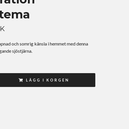
tema
EK
ppnad och somrig känsla i hemmet med denna
ande sjöstjärna.
LÄGG I KORGEN