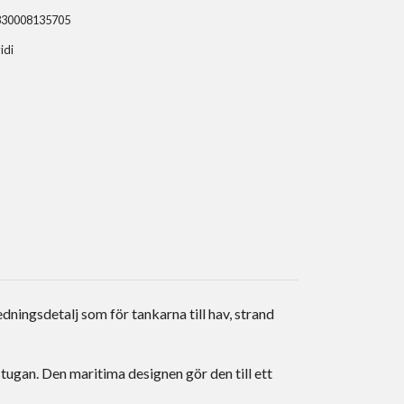
330008135705
idi
edningsdetalj som för tankarna till hav, strand
tugan. Den maritima designen gör den till ett