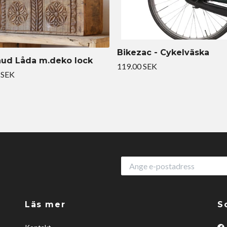
Bikezac - Cykelväska
ud Låda m.deko lock
119.00 SEK
 SEK
Läs mer
S