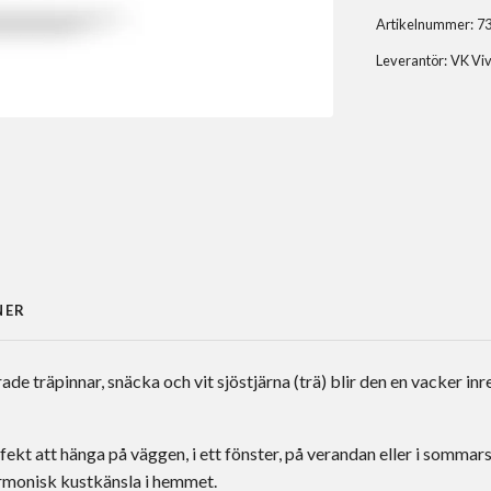
Artikelnummer:
7
Leverantör:
VK Viv
NER
de träpinnar, snäcka och vit sjöstjärna (trä) blir den en vacker inr
ekt att hänga på väggen, i ett fönster, på verandan eller i sommars
harmonisk kustkänsla i hemmet.