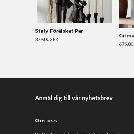
Staty Förälskat Par
Grima
379.00 SEK
679.00
Anmäl dig till vår nyhetsbrev
Om oss