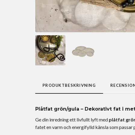
PRODUKTBESKRIVNING
RECENSIO
Plåtfat grön/gula – Dekorativt fat i m
Ge din inredning ett livfullt lyft med
plåtfat grö
fatet en varm och energifylld känsla som passar 