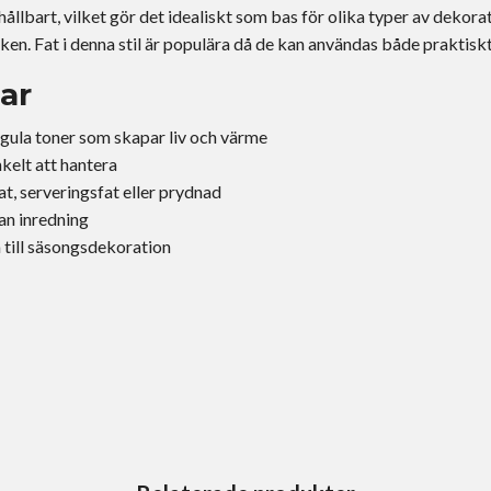
 hållbart, vilket gör det idealiskt som bas för olika typer av dekora
nken. Fat i denna stil är populära då de kan användas både praktisk
ar
gula toner som skapar liv och värme
nkelt att hantera
at, serveringsfat eller prydnad
an inredning
m till säsongsdekoration