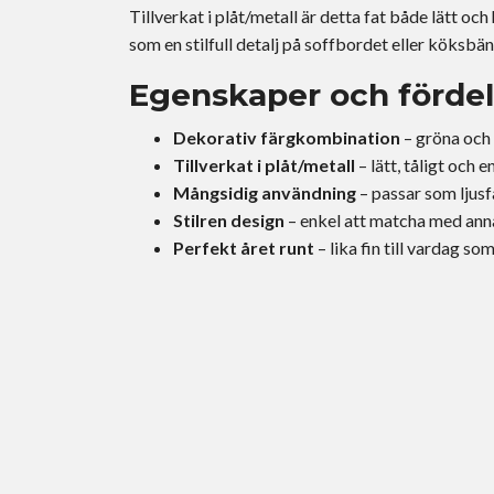
Tillverkat i plåt/metall är detta fat både lätt och
som en stilfull detalj på soffbordet eller köksbä
Egenskaper och fördel
Dekorativ färgkombination
– gröna och 
Tillverkat i plåt/metall
– lätt, tåligt och e
Mångsidig användning
– passar som ljusf
Stilren design
– enkel att matcha med ann
Perfekt året runt
– lika fin till vardag so