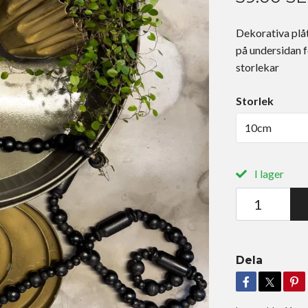
Dekorativa plåt
på undersidan fö
storlekar
Storlek
10cm
I lager
Dela