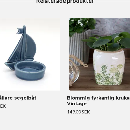
ållare segelbåt
Blommig fyrkantig kruka
Vintage
SEK
149.00 SEK