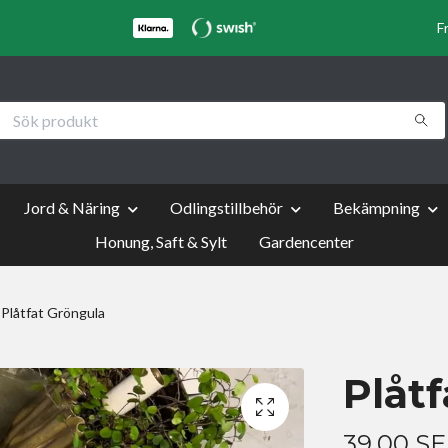
F
Jord & Näring
Odlingstillbehör
Bekämpning
Honung, Saft & Sylt
Gardencenter
Plåtfat Gröngula
Plåt
39.00 S