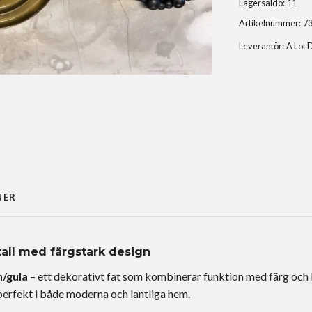
Lagersaldo:
11
Artikelnummer:
7
Leverantör:
A Lot 
NER
etall med färgstark design
n/gula
– ett dekorativt fat som kombinerar funktion med färg och 
perfekt i både moderna och lantliga hem.