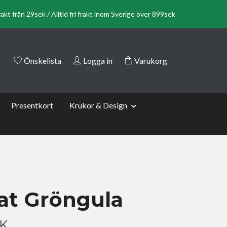
rakt från 29sek / Alltid fri frakt inom Sverige över 899sek
Önskelista
Logga in
Varukorg
Presentkort
Krukor & Design
fat Gröngula
EK