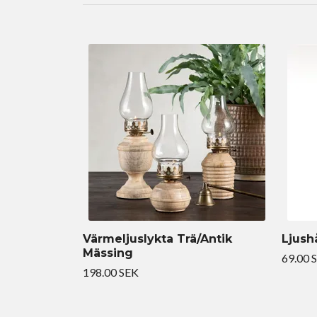
Värmeljuslykta Trä/Antik
Ljush
Mässing
69.00 
198.00 SEK