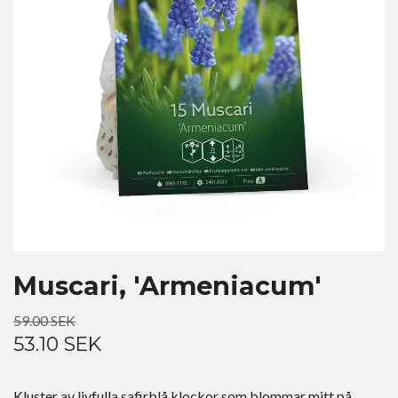
Muscari, 'Armeniacum'
59.00 SEK
53.10 SEK
Kluster av livfulla safirblå klockor som blommar mitt på