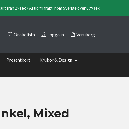
rakt från 29sek / Alltid fri frakt inom Sverige över 899sek
Önskelista
Logga in
Varukorg
Presentkort
Krukor & Design
nkel, Mixed