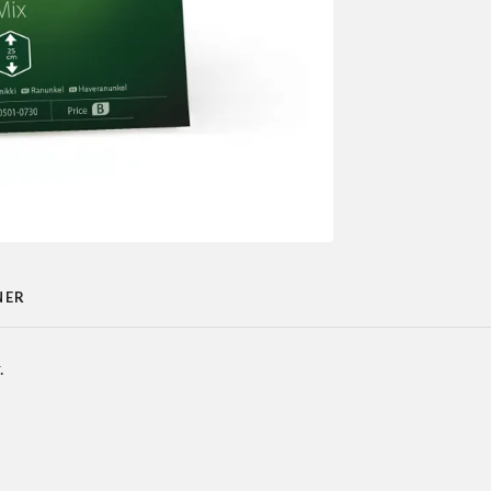
NER
.