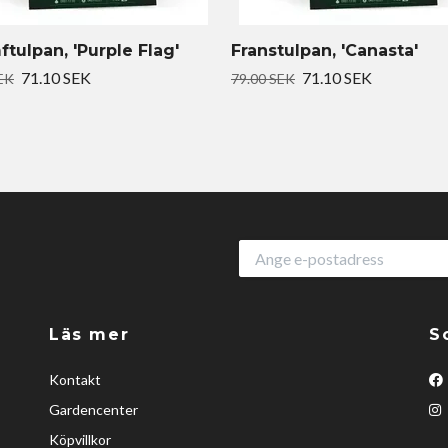
ftulpan, 'Purple Flag'
Franstulpan, 'Canasta'
71.10 SEK
71.10 SEK
EK
79.00 SEK
Läs mer
S
Kontakt
Gardencenter
Köpvillkor