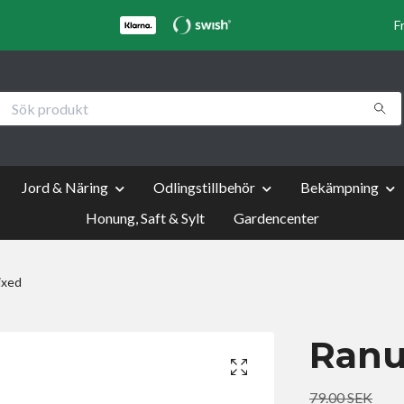
F
Jord & Näring
Odlingstillbehör
Bekämpning
Honung, Saft & Sylt
Gardencenter
ixed
Ranu
79.00 SEK