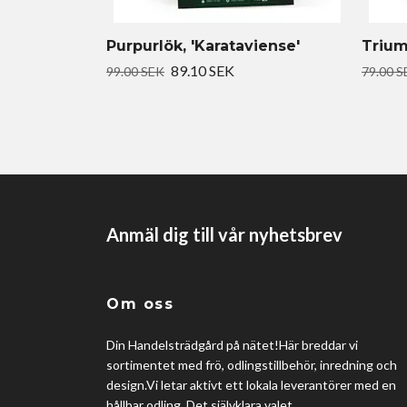
Purpurlök, 'Karataviense'
Trium
89.10 SEK
99.00 SEK
79.00 S
Anmäl dig till vår nyhetsbrev
Om oss
Din Handelsträdgård på nätet!Här breddar vi
sortimentet med frö, odlingstillbehör, inredning och
design.Vi letar aktivt ett lokala leverantörer med en
hållbar odling. Det självklara valet