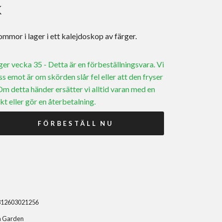
K
mmor i lager i ett kalejdoskop av färger.
ager vecka 35 - Detta är en förbeställningsvara. Vi
ss emot är om skörden slår fel eller att den fryser
 Om detta händer ersätter vi alltid varan med en
kt eller gör en återbetalning.
FÖRBESTÄLL NU
312603021256
n Garden