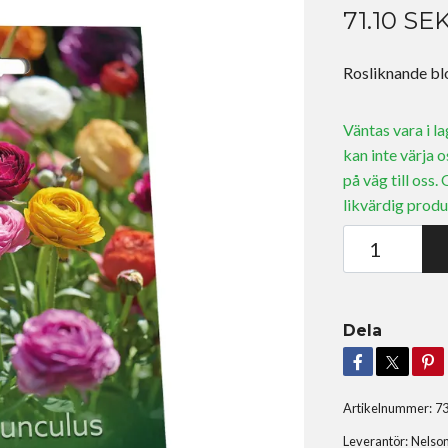
71.10 SE
Rosliknande blo
Väntas vara i l
kan inte värja o
på väg till oss.
likvärdig produ
Dela
Artikelnummer:
7
Leverantör:
Nelso