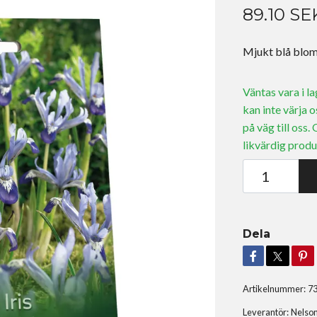
89.10 SE
Mjukt blå blom
Väntas vara i l
kan inte värja o
på väg till oss.
likvärdig produ
Dela
Artikelnummer:
7
Leverantör:
Nelso