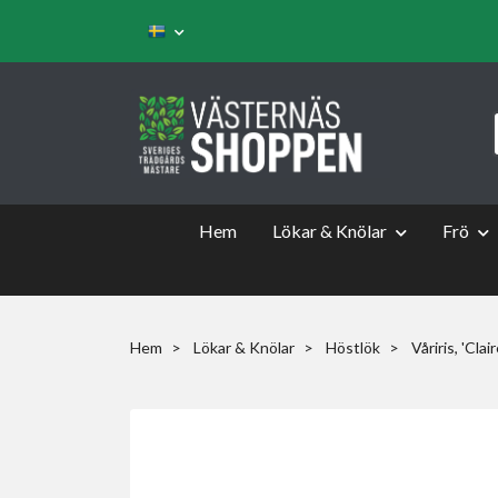
Hem
Lökar & Knölar
Frö
Hem
Lökar & Knölar
Höstlök
Våriris, 'Clai