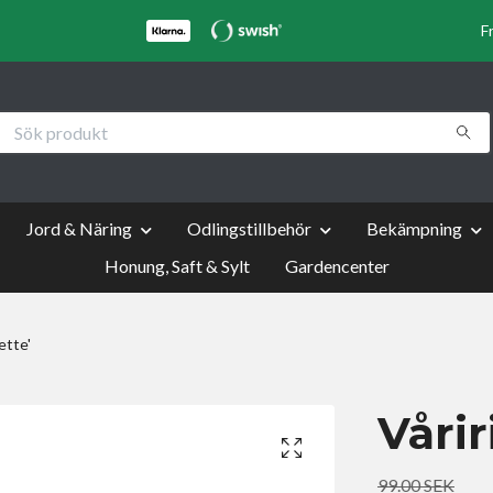
F
Jord & Näring
Odlingstillbehör
Bekämpning
Honung, Saft & Sylt
Gardencenter
rette'
Våriri
99.00 SEK