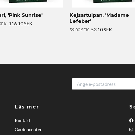
i, 'Pink Sunrise'
Kejsartulpan, 'Madame
Lefeber'
116.10 SEK
 SEK
53.10 SEK
59.00 SEK
Läs mer
S
Kontakt
Gardencenter