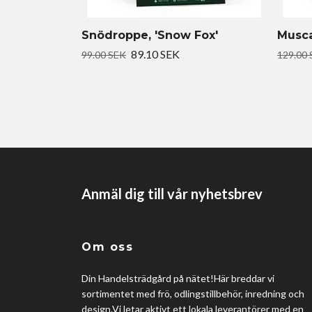
Snödroppe, 'Snow Fox'
Muscar
89.10 SEK
99.00 SEK
129.00
Anmäl dig till vår nyhetsbrev
Om oss
Din Handelsträdgård på nätet!Här breddar vi
sortimentet med frö, odlingstillbehör, inredning och
design.Vi letar aktivt ett lokala leverantörer med en