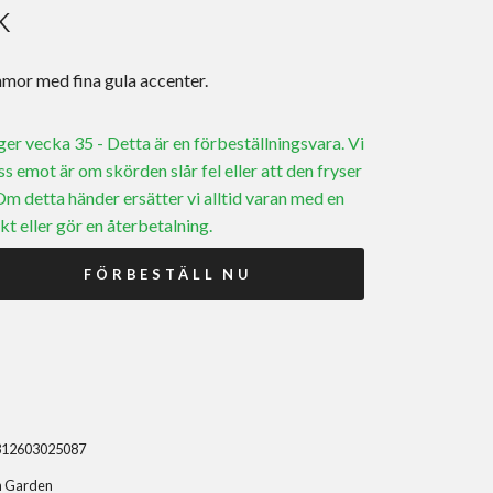
K
mor med fina gula accenter.
ager vecka 35 - Detta är en förbeställningsvara. Vi
ss emot är om skörden slår fel eller att den fryser
 Om detta händer ersätter vi alltid varan med en
kt eller gör en återbetalning.
FÖRBESTÄLL NU
312603025087
n Garden