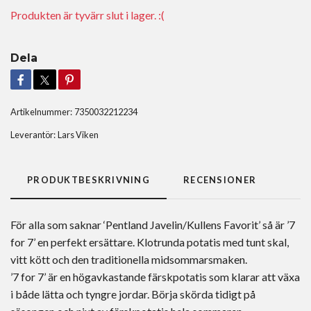
Produkten är tyvärr slut i lager. :(
Dela
Artikelnummer:
7350032212234
Leverantör:
Lars Viken
PRODUKTBESKRIVNING
RECENSIONER
För alla som saknar ‘Pentland Javelin/Kullens Favorit’ så är ’7
for 7’ en perfekt ersättare. Klotrunda potatis med tunt skal,
vitt kött och den traditionella midsommarsmaken.
’7 for 7’ är en högavkastande färskpotatis som klarar att växa
i både lätta och tyngre jordar. Börja skörda tidigt på