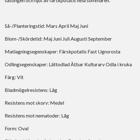
säsongen och njut av färskpotatis hela sommaren.
Så-/Planteringstid:
Mars
April
Maj
Juni
Blom-/Skördetid:
Maj
Juni
Juli
Augusti
September
Matlagningsegenskaper:
Färskpotatis
Fast
Ugnsrosta
Odlingsegenskaper:
Lättodlad
Ätbar
Kulturarv
Odla i kruka
Färg:
Vit
Bladmögelresistens:
Låg
Resistens mot skorv:
Medel
Resistens mot nematoder:
Låg
Form:
Oval