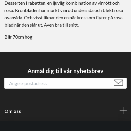
Desserten i rabatten, en ljuvlig kombination av vinrött och
rosa. Kronbladen har mörkt vinröd undersida och blekt rosa
ovansida. Och visst liknar den en näckros som flyter på rosa
blad när den slår ut. Även bra till snitt.
Blir 70cm hög
Anmäl dig till vår nyhetsbrev
Om oss
Läs mer