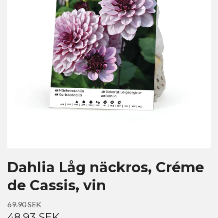
Dahlia Låg näckros, Créme
de Cassis, vin
69.90 SEK
48.93 SEK