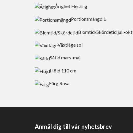
Årighet
Flerårig
Portionsmängd
1
Blomtid/Skördetid
juli-okt
Växtläge
sol
Såtid
mars-maj
Höjd 11
0 cm
Färg Rosa
Anmäl dig till vår nyhetsbrev