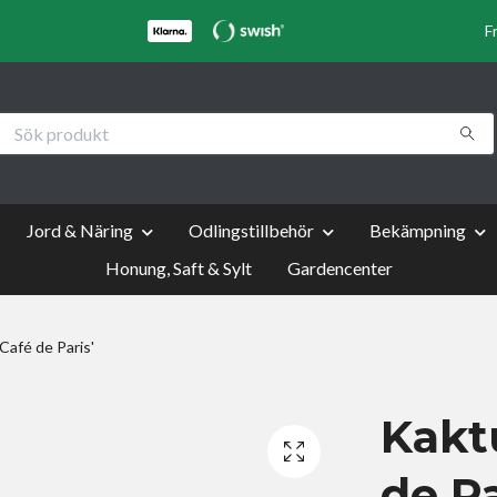
F
Jord & Näring
Odlingstillbehör
Bekämpning
Honung, Saft & Sylt
Gardencenter
Café de Paris'
Kakt
de Pa