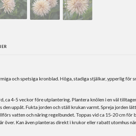
NER
miga och spetsiga kronblad. Höga, stadiga stjälkar, ypperlig för sn
, ca 4-5 veckor före utplantering. Plantera knölen i en väl tillta
s den uppåt. Fukta jorden och ställ krukan varmt. Spreja jorden l
illförs vatten och näring regelbundet. Toppas vid ca 15-20 cm för 
 är över. Kan även planteras direkt i krukor eller rabatt utomhus när