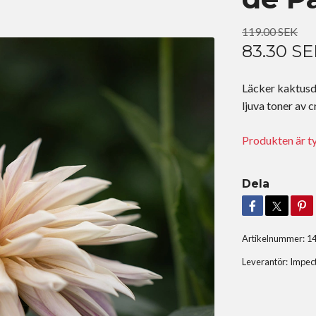
119.00 SEK
83.30 SE
Läcker kaktusd
ljuva toner av c
Produkten är tyvä
Dela
Artikelnummer:
1
Leverantör:
Impec