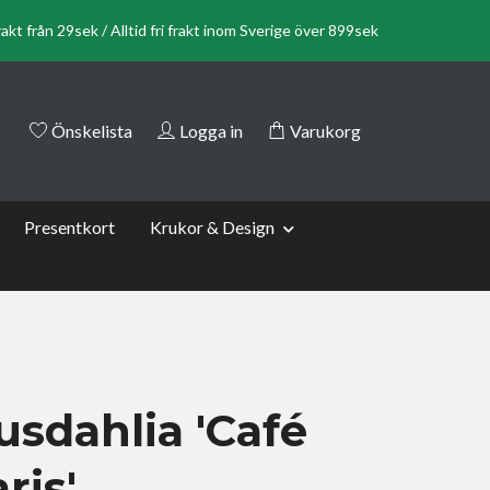
rakt från 29sek / Alltid fri frakt inom Sverige över 899sek
Önskelista
Logga in
Varukorg
Presentkort
Krukor & Design
usdahlia 'Café
ris'