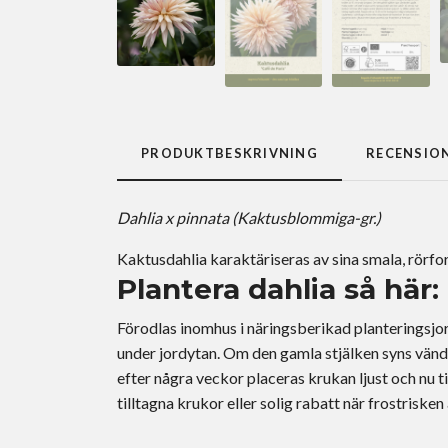
PRODUKTBESKRIVNING
RECENSIO
Dahlia x pinnata (Kaktusblommiga-gr.)
Kaktusdahlia karaktäriseras av sina smala, rörfor
Plantera dahlia så här:
Förodlas inomhus i näringsberikad planteringsjord
under jordytan. Om den gamla stjälken syns vänd
efter några veckor placeras krukan ljust och nu t
tilltagna krukor eller solig rabatt när frostrisken