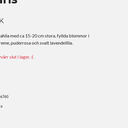
K
ahlia med ca 15-20 cm stora, fyllda blommor i
reme, puderrosa och svalt lavendellila.
rr slut i lager. :(
46760
ta