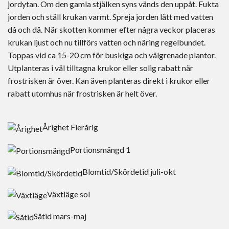
jordytan. Om den gamla stjälken syns vänds den uppåt. Fukta
jorden och ställ krukan varmt. Spreja jorden lätt med vatten
då och då. När skotten kommer efter några veckor placeras
krukan ljust och nu tillförs vatten och näring regelbundet.
Toppas vid ca 15-20 cm för buskiga och välgrenade plantor.
Utplanteras i väl tilltagna krukor eller solig rabatt när
frostrisken är över. Kan även planteras direkt i krukor eller
rabatt utomhus när frostrisken är helt över.
Årighet
Flerårig
Portionsmängd
1
Blomtid/Skördetid
juli-okt
Växtläge
sol
Såtid
mars-maj