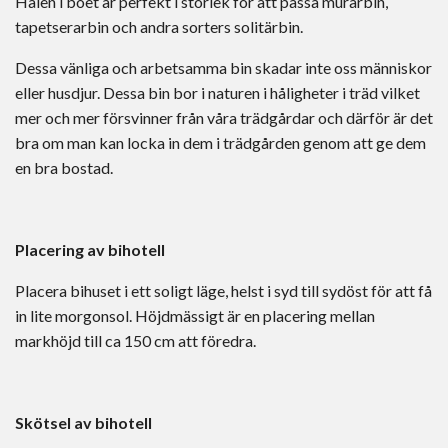
Hålen i boet är perfekt i storlek för att passa murarbin,
tapetserarbin och andra sorters solitärbin.
Dessa vänliga och arbetsamma bin skadar inte oss människor
eller husdjur. Dessa bin bor i naturen i håligheter i träd vilket
mer och mer försvinner från våra trädgårdar och därför är det
bra om man kan locka in dem i trädgården genom att ge dem
en bra bostad.
Placering av bihotell
Placera bihuset i ett soligt läge, helst i syd till sydöst för att få
in lite morgonsol. Höjdmässigt är en placering mellan
markhöjd till ca 150 cm att föredra.
Skötsel av bihotell