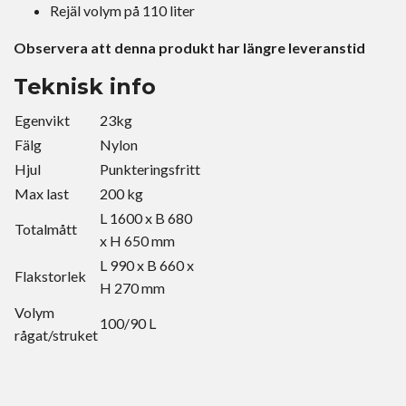
Rejäl volym på 110 liter
Observera att denna produkt har längre leveranstid
Teknisk info
Egenvikt
23kg
Fälg
Nylon
Hjul
Punkteringsfritt
Max last
200 kg
L
1600 x B 680
Totalmått
x H 650 mm
L 990 x B 660 x
Flakstorlek
H 270 mm
Volym
100/90 L
rågat/struket