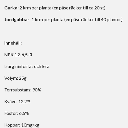
Gurka:
2 krm per planta (en påse räcker till ca 20 st)
Jordgubbar:
1 krm per planta (en påse räcker till 40 plantor)
Innehåll:
NPK 12-6,5-0
L-argininfosfat och lera
Volym: 25g
Torrsubstans: 90%
Kväve: 12,2%
Fosfor: 6,6%
Koppar: 10mg/kg