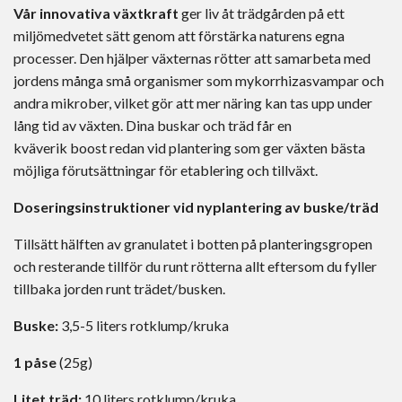
Vår innovativa växtkraft
ger liv åt trädgården på ett
miljömedvetet sätt
genom att förstärka naturens egna
processer
. Den hjälper växternas rötter att samarbeta med
jordens många små organismer
som
mykorrhiz
a
svampar
och
andra mikrober
, vilket gör att mer näring kan tas upp under
lång tid
av växten. Dina buskar och träd får en
kväverik
boost
redan vid plantering
som ger växten bästa
möjliga förutsättningar för etablering och tillväxt.
Doseringsinstruktioner vid nyplantering av buske/träd
Tillsätt hälften av granulatet i botten på planteringsgropen
och resterande tillför du runt rötterna allt eftersom du fyller
tillbaka jorden runt trädet/busken.
Buske:
3,5-5 liters rotklump/kruka
1 påse
(25g)
Litet träd:
10 liters rotklump/kruka