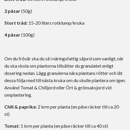
2 påsar
(50g)
Stort träd:
15-20 liters rotklump/kruka
4 påsar
(100g)
Om du frösår ska du så i näringsfattig såjord som vanligt, när
du ska skola om plantorna tillsätter du granulatet enligt
dosering nedan. Lägg granulerna nära plantans rötter och låt
dessa följa med till nästa kruka om du skulle plantera om igen.
Använd Tomat & Chilijord eller Ört & grönsaksjord vid
omplantering.
Chili & paprika:
2 krm per planta (en påse räcker till ca 20
st)
Tomat:
1 krm per planta (en påse räcker till ca 40 st)