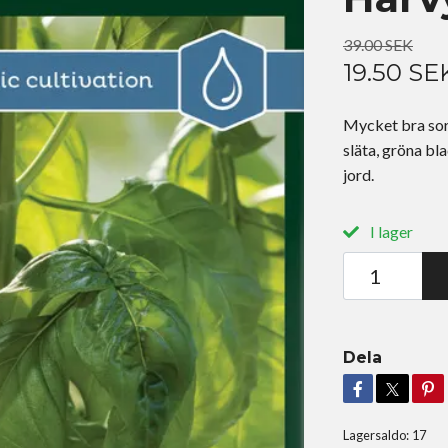
39.00 SEK
19.50 SE
Mycket bra sort
släta, gröna bl
jord.
I lager
Dela
Lagersaldo:
17