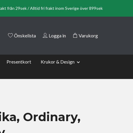
rakt från 29sek / Alltid fri frakt inom Sverige över 899sek
Önskelista
Logga in
Varukorg
Presentkort
Krukor & Design
ika, Ordinary,
y