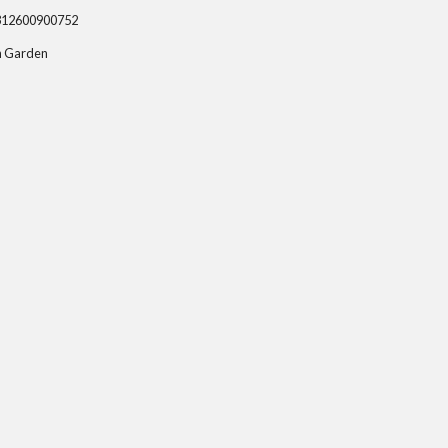
312600900752
n Garden