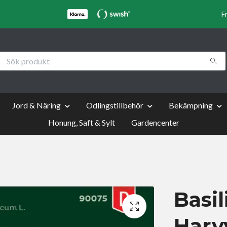
F
Jord & Näring
Odlingstillbehör
Bekämpning
Honung, Saft & Sylt
Gardencenter
Basil
Harv