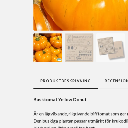
PRODUKTBESKRIVNING
RECENSIO
Busktomat Yellow Donut
Är en lågväxande, rikgivande bifftomat som ger 
Den buskiga plantan passar utmärkt för krukodlin
bladvecken, "tjuvarna", tas bort.