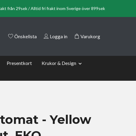
rakt från 29sek / Alltid fri frakt inom Sverige över 899sek
Önskelista
Logga in
Varukorg
Presentkort
Krukor & Design
tomat - Yellow
t, EKO