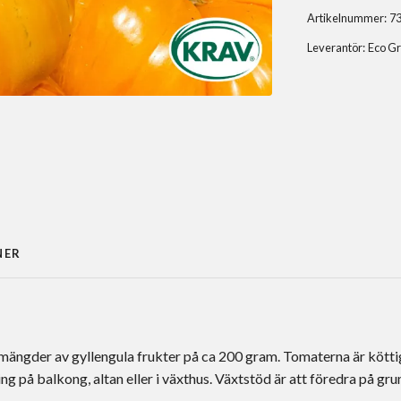
Artikelnummer:
7
Leverantör:
Eco G
NER
mängder av gyllengula frukter på ca 200 gram. Tomaterna är kötti
g på balkong, altan eller i växthus. Växtstöd är att föredra på gru