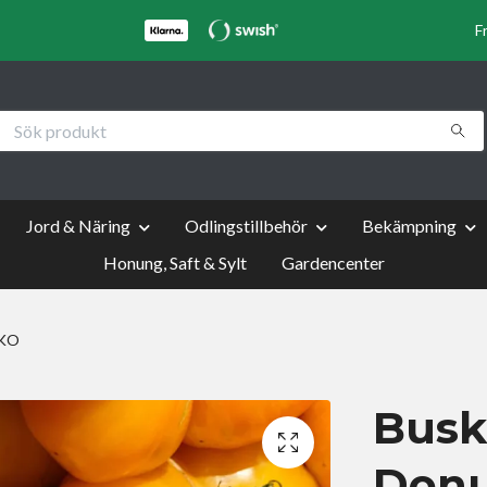
F
Jord & Näring
Odlingstillbehör
Bekämpning
Honung, Saft & Sylt
Gardencenter
EKO
Busk
Donu