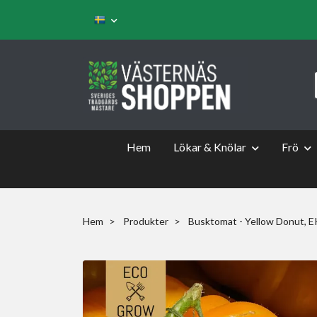
Hem
Lökar & Knölar
Frö
Hem
Produkter
Busktomat - Yellow Donut, 