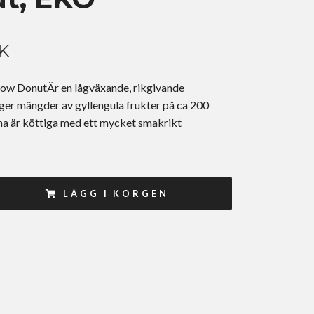
K
ow DonutÄr en lågväxande, rikgivande
ger mängder av gyllengula frukter på ca 200
a är köttiga med ett mycket smakrikt
LÄGG I KORGEN