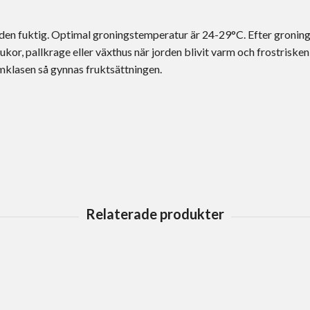
ådden fuktig. Optimal groningstemperatur är 24-29°C. Efter groni
kor, pallkrage eller växthus när jorden blivit varm och frostrisken ä
mklasen så gynnas fruktsättningen.