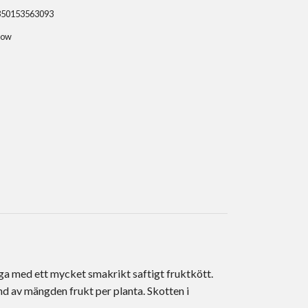
350153563093
row
ga med ett mycket smakrikt saftigt fruktkött.
nd av mängden frukt per planta. Skotten i