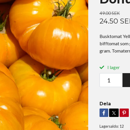
49.00 SEK
24.50 SE
Busktomat Yell
bifftomat som 
gram. Tomatern
I lager
Dela
Lagersaldo:
12