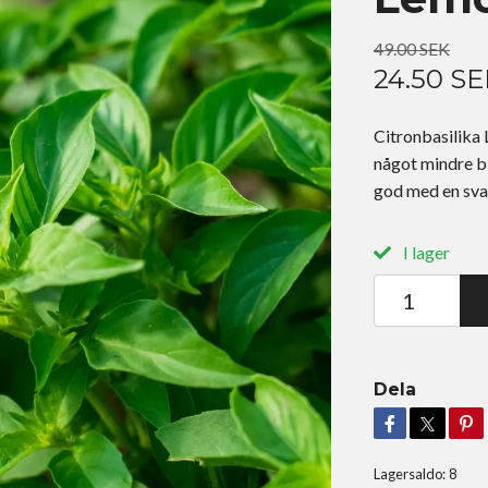
49.00 SEK
24.50 SE
Citronbasilika
något mindre bl
god med en svag
I lager
Dela
Lagersaldo:
8