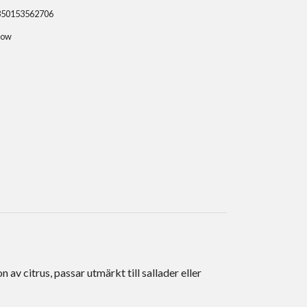
350153562706
row
v citrus, passar utmärkt till sallader eller