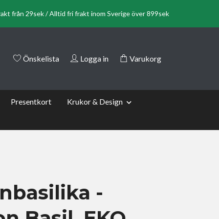
rakt från 29sek / Alltid fri frakt inom Sverige över 899sek
Önskelista
Logga in
Varukorg
Presentkort
Krukor & Design
nbasilika -
n Basil, EKO