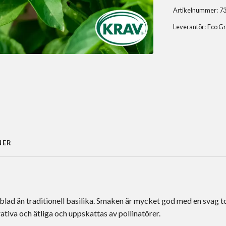
Artikelnummer:
7
Leverantör:
Eco G
NER
ad än traditionell basilika. Smaken är mycket god med en svag ton a
rativa och ätliga och uppskattas av pollinatörer.