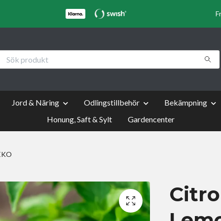
F
Jord & Näring
Odlingstillbehör
Bekämpning
Honung, Saft & Sylt
Gardencenter
 EKO
Citro
Lemo