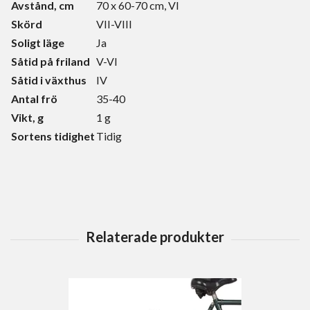
Avstånd, cm
70 x 60-70 cm, VI
Skörd
VII-VIII
Soligt läge
Ja
Såtid på friland
V-VI
Såtid i växthus
IV
Antal frö
35-40
Vikt, g
1 g
Sortens tidighet
Tidig