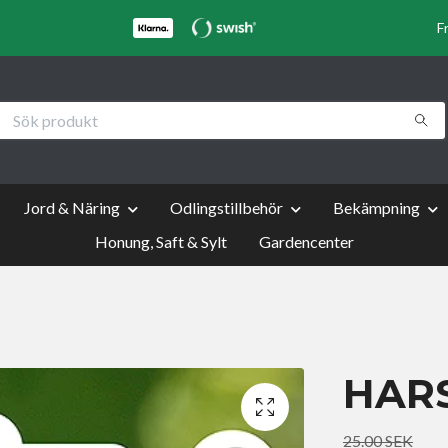
F
Jord & Näring
Odlingstillbehör
Bekämpning
Honung, Saft & Sylt
Gardencenter
HAR
25.00 SEK