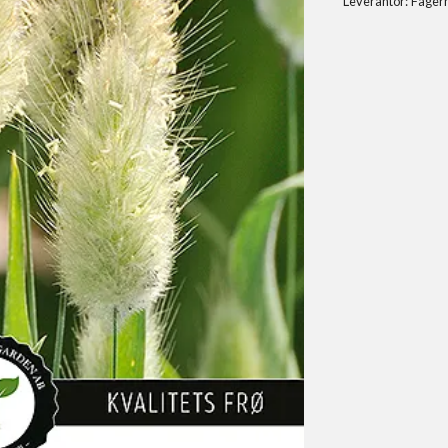
Leverantör:
Fager