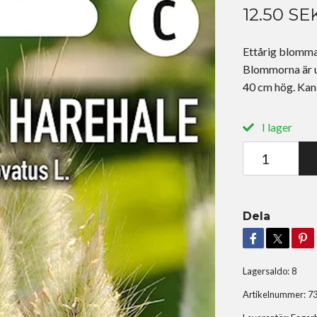
12.50 SE
Ettårig blomma.
Blommorna är up
40 cm hög. Kan 
I lager
Dela
Lagersaldo:
8
Artikelnummer:
7