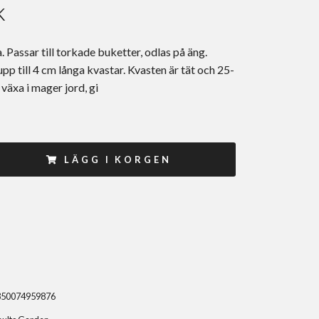
K
 Passar till torkade buketter, odlas på äng.
p till 4 cm långa kvastar. Kvasten är tät och 25-
växa i mager jord, gi
LÄGG I KORGEN
350074959876