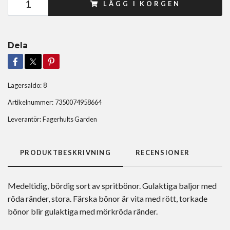
LÄGG I KORGEN
Dela
Lagersaldo:
8
Artikelnummer:
7350074958664
Leverantör:
Fagerhults Garden
PRODUKTBESKRIVNING
RECENSIONER
Medeltidig, bördig sort av spritbönor. Gulaktiga baljor med
röda ränder, stora. Färska bönor är vita med rött, torkade
bönor blir gulaktiga med mörkröda ränder.