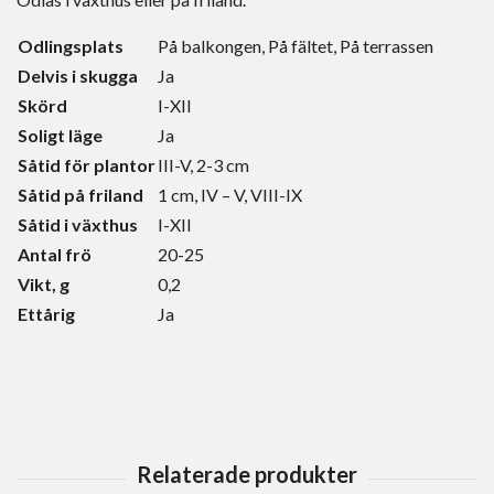
Odlingsplats
På balkongen, På fältet, På terrassen
Delvis i skugga
Ja
Skörd
I-XII
Soligt läge
Ja
Såtid för plantor
III-V, 2-3 cm
Såtid på friland
1 cm, IV – V, VIII-IX
Såtid i växthus
I-XII
Antal frö
20-25
Vikt, g
0,2
Ettårig
Ja