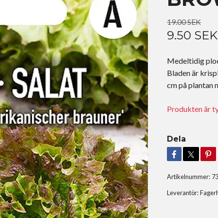
19.00 SEK
9.50 SEK
Medeltidig ploc
Bladen är krisp
cm på plantan 
Produkten är tyvä
Dela
Artikelnummer:
7
Leverantör:
Fager