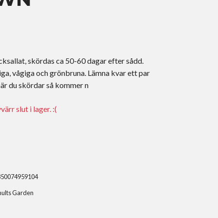
ksallat, skördas ca 50-60 dagar efter sådd.
iga, vågiga och grönbruna. Lämna kvar ett par
när du skördar så kommer n
rr slut i lager. :(
350074959104
hults Garden