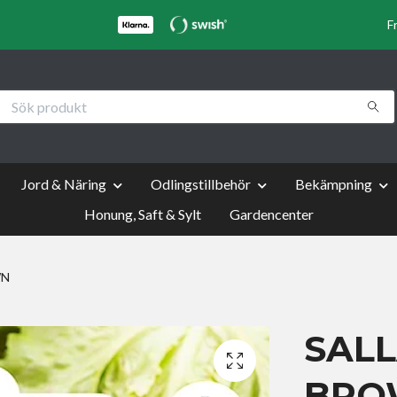
F
Jord & Näring
Odlingstillbehör
Bekämpning
Honung, Saft & Sylt
Gardencenter
WN
SALL
BRO