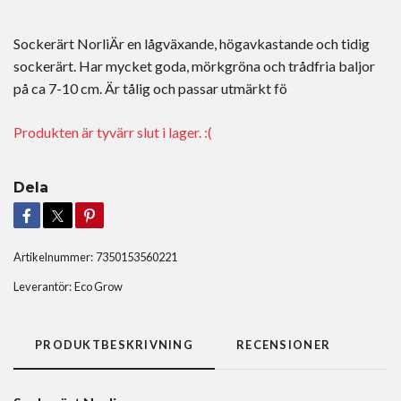
Sockerärt NorliÄr en lågväxande, högavkastande och tidig
sockerärt. Har mycket goda, mörkgröna och trådfria baljor
på ca 7-10 cm. Är tålig och passar utmärkt fö
Produkten är tyvärr slut i lager. :(
Dela
Artikelnummer:
7350153560221
Leverantör:
Eco Grow
PRODUKTBESKRIVNING
RECENSIONER