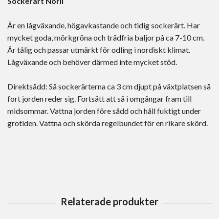
Sockerärt Norli
Är en lågväxande, högavkastande och tidig sockerärt. Har
mycket goda, mörkgröna och trådfria baljor på ca 7-10 cm.
Är tålig och passar utmärkt för odling i nordiskt klimat.
Lågväxande och behöver därmed inte mycket stöd.
Direktsådd: Så sockerärterna ca 3 cm djupt på växtplatsen så
fort jorden reder sig. Fortsätt att så i omgångar fram till
midsommar. Vattna jorden före sådd och håll fuktigt under
grotiden. Vattna och skörda regelbundet för en rikare skörd.