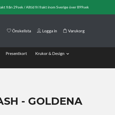
rakt från 29sek / Alltid fri frakt inom Sverige över 899sek
Önskelista
Logga in
Varukorg
Presentkort
Krukor & Design
ASH - GOLDENA