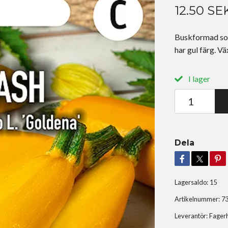
12.50 SE
Buskformad sort
har gul färg. Vä
I lager
Dela
Lagersaldo:
15
Artikelnummer:
7
Leverantör:
Fager