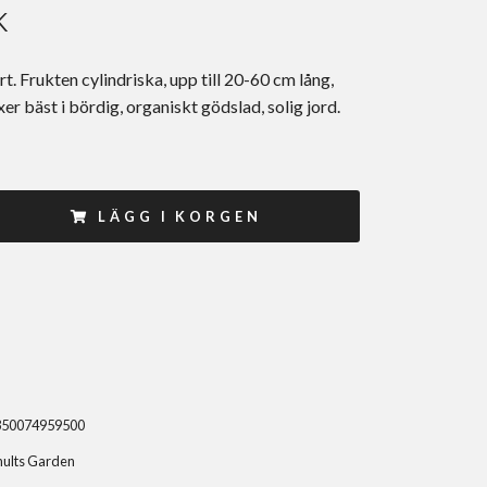
K
. Frukten cylindriska, upp till 20-60 cm lång,
xer bäst i bördig, organiskt gödslad, solig jord.
LÄGG I KORGEN
350074959500
hults Garden