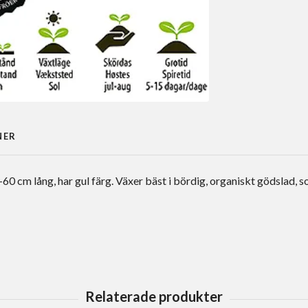
NER
60 cm lång, har gul färg. Växer bäst i bördig, organiskt gödslad, so