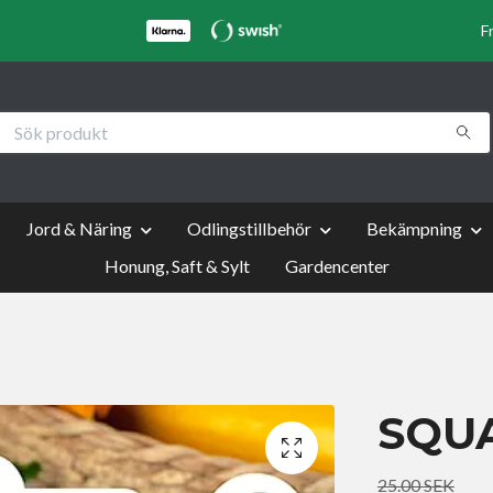
F
Jord & Näring
Odlingstillbehör
Bekämpning
Honung, Saft & Sylt
Gardencenter
SQU
25.00 SEK