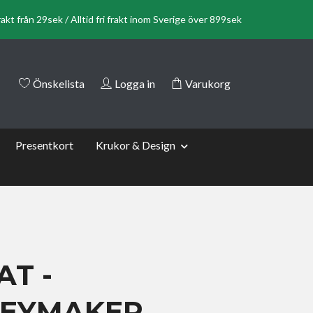
rakt från 29sek / Alltid fri frakt inom Sverige över 899sek
Önskelista
Logga in
Varukorg
Presentkort
Krukor & Design
T -
EYMAKER