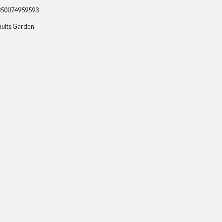
350074959593
hults Garden