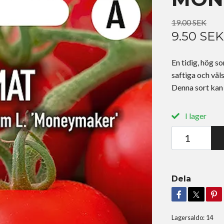
19.00 SEK
9.50 SEK
En tidig, hög s
saftiga och vä
Denna sort kan 
I lager
Dela
Lagersaldo:
14