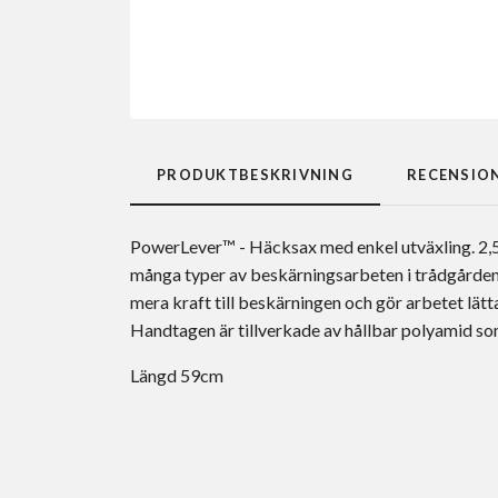
PRODUKTBESKRIVNING
RECENSIO
PowerLever™ - Häcksax med enkel utväxling. 2,5 
många typer av beskärningsarbeten i trådgården,
mera kraft till beskärningen och gör arbetet lätt
Handtagen är tillverkade av hållbar polyamid som 
Längd 59cm