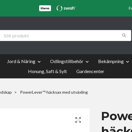
F
Jord & Näring
Odlingstillbehör
Bekämpning
Honung, Saft & Sylt
Gardencenter
edskap
PowerLever™-häcksax med utväxling
Powe
häck