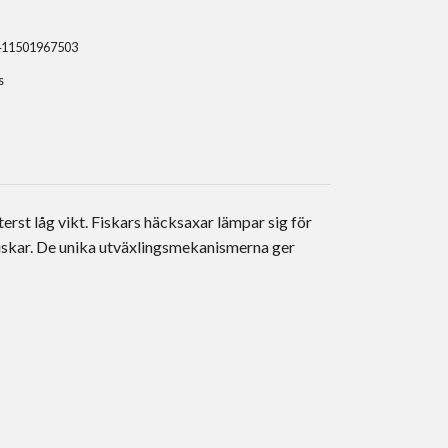
411501967503
s
st låg vikt. Fiskars häcksaxar lämpar sig för
buskar. De unika utväxlingsmekanismerna ger