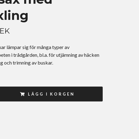
xling
SEK
ar lämpar sig för många typer av
ten i trådgården, bl.a. för utjämning av häcken
g och trimning av buskar.
LÄGG I KORGEN