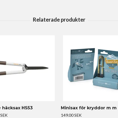
 häcksax HS53
Minisax för kryddor m m
 SEK
149.00 SEK