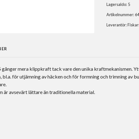
Lagersaldo:
5
Artikelnummer:
6
Leverantör:
Fiskar
NER
gånger mera klippkraft tack vare den unika kraftmekanismen. Ytter
 bl.a. för utjämning av häcken och för formning och trimning av 
are.
är avsevärt lättare än traditionella material.